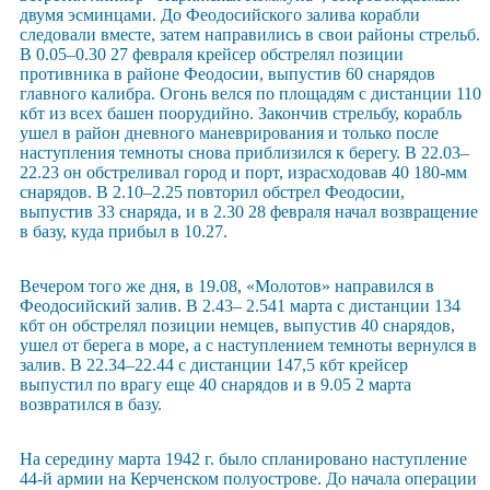
двумя эсминцами. До Феодосийского залива корабли
следовали вместе, затем направились в свои районы стрельб.
В 0.05–0.30 27 февраля крейсер обстрелял позиции
противника в районе Феодосии, выпустив 60 снарядов
главного калибра. Огонь велся по площадям с дистанции 110
кбт из всех башен поорудийно. Закончив стрельбу, корабль
ушел в район дневного маневрирования и только после
наступления темноты снова приблизился к берегу. В 22.03–
22.23 он обстреливал город и порт, израсходовав 40 180-мм
снарядов. В 2.10–2.25 повторил обстрел Феодосии,
выпустив 33 снаряда, и в 2.30 28 февраля начал возвращение
в базу, куда прибыл в 10.27.
Вечером того же дня, в 19.08, «Молотов» направился в
Феодосийский залив. В 2.43– 2.541 марта с дистанции 134
кбт он обстрелял позиции немцев, выпустив 40 снарядов,
ушел от берега в море, а с наступлением темноты вернулся в
залив. В 22.34–22.44 с дистанции 147,5 кбт крейсер
выпустил по врагу еще 40 снарядов и в 9.05 2 марта
возвратился в базу.
На середину марта 1942 г. было спланировано наступление
44-й армии на Керченском полуострове. До начала операции