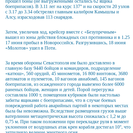
прошел боны (не выгруженными остались 62 ящика
боеприпасов). В 3.11 лег на курс 137° и на скорости 20 узлов
с 3.17 до 3.34 обстрелял главным калибром Камышлы и
Алсу, израсходовав 113 снарядов.
Затем, увеличив ход, крейсер вместе с «Безупречным»
вышел из зоны действия блокадных сил противника и в 1.25
17 июня прибыл в Новороссийск. Разгрузившись, 18 июня
«Молотов» ушел в Поти.
За время обороны Севастополя им было доставлено в
главную базу 9440 бойцов и командиров, подразделение
«катюш», 560 орудий, 45 минометов, 16 800 винтовок, 3680
автоматов и пулеметов, 10 вагонов авиабомб, 145 вагонов
боеприпасов, из осажденного города вывезено более 6000
раненых бойцов, женщин и детей. Порой перегрузка
составляла 1000 т, помещения кубриков были настолько
забиты ящиками с боеприпасами, что в случае боевых
повреждений работа аварийных партий в некоторых местах
была бы невозможна. Вследствие размещения грузов выше
ватерлинии метацентрическая высота снижалась с 1,2 м до
0,75 м. При таком положении при перекладке руля в момент
уклонения от воздушных атак крен корабля достигал 10°, что
затрудняло ведение зенитного огня.