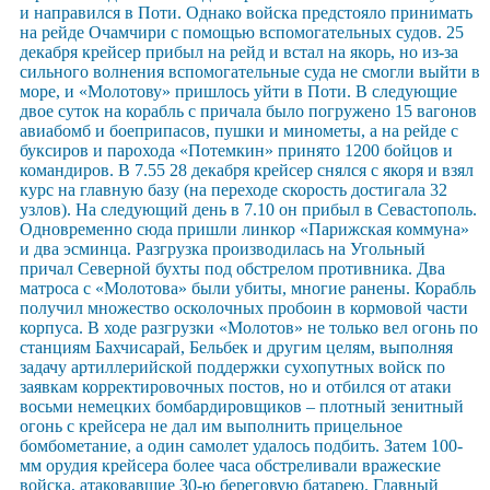
и направился в Поти. Однако войска предстояло принимать
на рейде Очамчири с помощью вспомогательных судов. 25
декабря крейсер прибыл на рейд и встал на якорь, но из-за
сильного волнения вспомогательные суда не смогли выйти в
море, и «Молотову» пришлось уйти в Поти. В следующие
двое суток на корабль с причала было погружено 15 вагонов
авиабомб и боеприпасов, пушки и минометы, а на рейде с
буксиров и парохода «Потемкин» принято 1200 бойцов и
командиров. В 7.55 28 декабря крейсер снялся с якоря и взял
курс на главную базу (на переходе скорость достигала 32
узлов). На следующий день в 7.10 он прибыл в Севастополь.
Одновременно сюда пришли линкор «Парижская коммуна»
и два эсминца. Разгрузка производилась на Угольный
причал Северной бухты под обстрелом противника. Два
матроса с «Молотова» были убиты, многие ранены. Корабль
получил множество осколочных пробоин в кормовой части
корпуса. В ходе разгрузки «Молотов» не только вел огонь по
станциям Бахчисарай, Бельбек и другим целям, выполняя
задачу артиллерийской поддержки сухопутных войск по
заявкам корректировочных постов, но и отбился от атаки
восьми немецких бомбардировщиков – плотный зенитный
огонь с крейсера не дал им выполнить прицельное
бомбометание, а один самолет удалось подбить. Затем 100-
мм орудия крейсера более часа обстреливали вражеские
войска, атаковавшие 30-ю береговую батарею. Главный