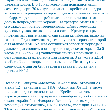
узловым ходом. В 5.10 над кораблями появились наши
самолеты, через 30 минут в охранение крейсера и лидера
вступили 6 торпедных катеров. Однако противник, несмотря
на барражирующие истребители, не оставлял попыток
добить поврежденный корабль. На траверзе Анапы в 7.17
его атаковали четыре торпедоносца, зайдя с кормовых
курсовых углов, по два справа и слева. Крейсер открыл
плотный заградительный огонь всеми калибрами, включая
главный. Один «немец», задымив, ушел за горизонт, второй
был атакован МБР-2. Два оставшихся сбросили торпеды с
дальнего расстояния, и они прошли вдалеке от кормы. За 6
часов (с 1.35 по 7.31) фашистская авиация произвела 12
безуспешных атак, потеряв два самолета. 3 августа в 22.14
крейсер бросил якорь на внешнем рейде Поти, а утром
следующего дня он был введен в гавань и поставлен у
причала № 12.
Всего 2 и 3 августа «Молотов» и «Харьков» отразили 23
атаки (12 – авиации и 11-ТКА), сбили три Хе-111, а также
повредили два самолета и катер. Крейсер при этом
израсходовал 2886 снарядов всех калибров. Для обеспечения
отхода кораблей из Новороссийска и Туапсе выходили
эсминец «Незаможник», СКР «Шквал», тральщик Т-495, 13
ТКА, 8 сторожевых катеров, спасательное судно «Юпитер».