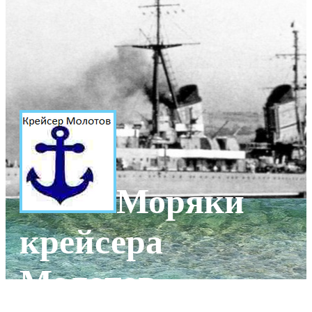
Моряки
крейсера
Молотов