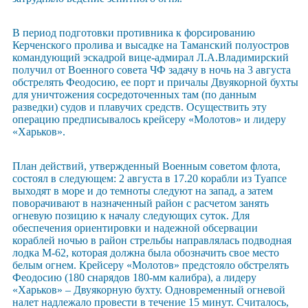
В период подготовки противника к форсированию
Керченского пролива и высадке на Таманский полуостров
командующий эскадрой вице-адмирал Л.А.Владимирский
получил от Военного совета ЧФ задачу в ночь на 3 августа
обстрелять Феодосию, ее порт и причалы Двуякорной бухты
для уничтожения сосредоточенных там (по данным
разведки) судов и плавучих средств. Осуществить эту
операцию предписывалось крейсеру «Молотов» и лидеру
«Харьков».
План действий, утвержденный Военным советом флота,
состоял в следующем: 2 августа в 17.20 корабли из Туапсе
выходят в море и до темноты следуют на запад, а затем
поворачивают в назначенный район с расчетом занять
огневую позицию к началу следующих суток. Для
обеспечения ориентировки и надежной обсервации
кораблей ночью в район стрельбы направлялась подводная
лодка М-62, которая должна была обозначить свое место
белым огнем. Крейсеру «Молотов» предстояло обстрелять
Феодосию (180 снарядов 180-мм калибра), а лидеру
«Харьков» – Двуякорную бухту. Одновременный огневой
налет надлежало провести в течение 15 минут. Считалось,