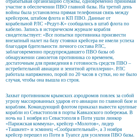
отрабатывая организацию службы, одновременно принимая
участие в обеспечении ПВО главной базы. На третий день
войны была установлена прямая телефонная связь между
крейсером, штабом флота и КП ПВО. Данные от
корабельной РЛС «Редут-К» сообщались в штаб флота по
кабелю. Запись в историческом журнале корабля
свидетельствует: «Все попытки противника произвести
внезапный налет на базу стоянки крейсера не имели успеха
благодаря бдительности личного состава РЛС,
заблаговременно предупреждавшего ПВО базы об
обнаружении самолетов противника со временем,
достаточным для приведения в готовность средств ПВО –
истребительной авиации и зенитной артиллерии». РЛС
работала напряженно, порой по 20 часов в сутки, но не было
случая, чтобы она вышла из строя.
Захват противником крымских аэродромов повлек за собой
угрозу массированных ударов его авиации по главной базе и
кораблям. Командующий флотом приказал вывести крупные
корабли из Севастополя в порты Кавказского побережья. В
ночь на 1 ноября из Севастополя в Поти ушли линкор
«Парижская коммуна», крейсер «Молотов», лидер
«Ташкент» и эсминец «Сообразительный», а 3 ноября
крейсер перешел из Поти в Туапсе для усиления ПВО базы.