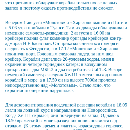
что противник обнаружит корабли только после первых
залпов и поэтому оказать противодействия не сможет.
Вечером 1 августа «Молотов» и «Харьков» вышли из Поти и
в 5.03 утра прибыли в Туапсе. Там их дважды обнаруживали
немецкие самолеты-разведчики. 2 августа в 16.00 на
крейсере поднял флаг командир бригады крейсеров контр-
адмирал Н.Е.Басистый. Он приказал сниматься с якоря и
следовать к Феодосии, а в 17.12 «Молотов» и «Харьков»
покинули порт. Головным следовал лидер, за ним шел
крейсер. Корабли двигались 26-узловым ходом, имея в
охранении четыре торпедных катера; в воздушном
прикрытии – два МБР-2 и два истребителя ЛаГГ-3. Вскоре
немецкий самолет-разведчик Хе-111 заметил выход наших
кораблей в море, а в 17.59 он на высоте 7000м пролетел
непосредственно над «Молотовым». Стало ясно, что
скрытность операции нарушилась.
Для дезориентирования воздушной разведки корабли в 18.05
легли на ложный курс в направлении на Новороссийск.
Когда Хе-111 скрылся, они повернули на запад. Однако в
18.50 вражеский самолет-разведчик вновь появился над
отрядом. (К этому времени «лагги», израсходовав горючее,