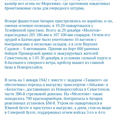
калибр вел огонь по Морозовке, где противник накапливал
бронетанковые силы для очередного штурма.
Вскоре фашистские батареи пристрелялись по кораблю, и он,
сменив огневую позицию, в 19.20 ошвартовался у
Телефонной пристани. Всего за 29 декабря «Молотов»
израсходовал 205 180-мм и 107 100-мм снарядов. Огнем его
орудий в Бахчисарае было уничтожено 16 вагонов с
боеприпасами и несколько складов, а в селе Верхнее
Садовое – 9 автомашин. Приняв на борт 600 раненых
бойцов Приморской армии и эвакуируемых жителей
Севастополя, в 1.05 30 декабря, в условиях сильной пурги и
8-балльного северного ветра, крейсер вышел из главной
базы в Новороссийск.
В ночь на 1 января 1942 г. вместе с лидером «Ташкент» он
обеспечивал переход и выгрузку транспортов «Абхазия» и
«Белосток», доставивших из Новороссийска в Севастополь
части 386-й стрелковой дивизии. На «Молотове» также
находилось 700 красноармейцев, боеприпасы и батарея
реактивных установок БМ-8. Утром он ошвартовался в
Южной бухте и приступил к выгрузке, а днем, стоя на якоре
в Северной бухте, поддерживал огнем войска 3-го и 4-го