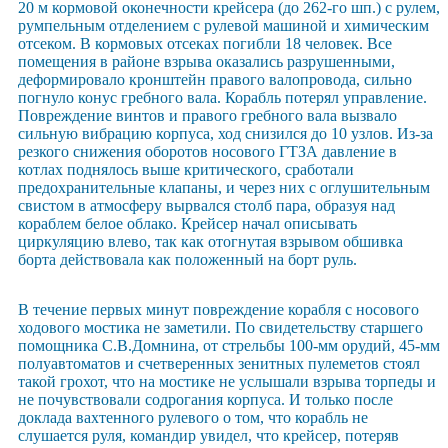
20 м кормовой оконечности крейсера (до 262-го шп.) с рулем,
румпельным отделением с рулевой машиной и химическим
отсеком. В кормовых отсеках погибли 18 человек. Все
помещения в районе взрыва оказались разрушенными,
деформировало кронштейн правого валопровода, сильно
погнуло конус гребного вала. Корабль потерял управление.
Повреждение винтов и правого гребного вала вызвало
сильную вибрацию корпуса, ход снизился до 10 узлов. Из-за
резкого снижения оборотов носового ГТЗА давление в
котлах поднялось выше критического, сработали
предохранительные клапаны, и через них с оглушительным
свистом в атмосферу вырвался столб пара, образуя над
кораблем белое облако. Крейсер начал описывать
циркуляцию влево, так как отогнутая взрывом обшивка
борта действовала как положенный на борт руль.
В течение первых минут повреждение корабля с носового
ходового мостика не заметили. По свидетельству старшего
помощника С.В.Домнина, от стрельбы 100-мм орудий, 45-мм
полуавтоматов и счетверенных зенитных пулеметов стоял
такой грохот, что на мостике не услышали взрыва торпеды и
не почувствовали содрогания корпуса. И только после
доклада вахтенного рулевого о том, что корабль не
слушается руля, командир увидел, что крейсер, потеряв