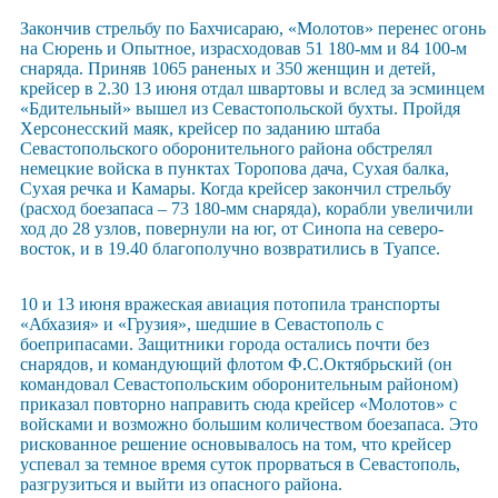
Закончив стрельбу по Бахчисараю, «Молотов» перенес огонь
на Сюрень и Опытное, израсходовав 51 180-мм и 84 100-м
снаряда. Приняв 1065 раненых и 350 женщин и детей,
крейсер в 2.30 13 июня отдал швартовы и вслед за эсминцем
«Бдительный» вышел из Севастопольской бухты. Пройдя
Херсонесский маяк, крейсер по заданию штаба
Севастопольского оборонительного района обстрелял
немецкие войска в пунктах Торопова дача, Сухая балка,
Сухая речка и Камары. Когда крейсер закончил стрельбу
(расход боезапаса – 73 180-мм снаряда), корабли увеличили
ход до 28 узлов, повернули на юг, от Синопа на северо-
восток, и в 19.40 благополучно возвратились в Туапсе.
10 и 13 июня вражеская авиация потопила транспорты
«Абхазия» и «Грузия», шедшие в Севастополь с
боеприпасами. Защитники города остались почти без
снарядов, и командующий флотом Ф.С.Октябрьский (он
командовал Севастопольским оборонительным районом)
приказал повторно направить сюда крейсер «Молотов» с
войсками и возможно большим количеством боезапаса. Это
рискованное решение основывалось на том, что крейсер
успевал за темное время суток прорваться в Севастополь,
разгрузиться и выйти из опасного района.