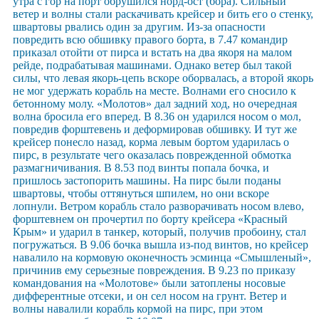
утра с гор на порт обрушился норд-ост (бора). Сильный
ветер и волны стали раскачивать крейсер и бить его о стенку,
швартовы рвались один за другим. Из-за опасности
повредить всю обшивку правого борта, в 7.47 командир
приказал отойти от пирса и встать на два якоря на малом
рейде, подрабатывая машинами. Однако ветер был такой
силы, что левая якорь-цепь вскоре оборвалась, а второй якорь
не мог удержать корабль на месте. Волнами его сносило к
бетонному молу. «Молотов» дал задний ход, но очередная
волна бросила его вперед. В 8.36 он ударился носом о мол,
повредив форштевень и деформировав обшивку. И тут же
крейсер понесло назад, корма левым бортом ударилась о
пирс, в результате чего оказалась поврежденной обмотка
размагничивания. В 8.53 под винты попала бочка, и
пришлось застопорить машины. На пирс были поданы
швартовы, чтобы оттянуться шпилем, но они вскоре
лопнули. Ветром корабль стало разворачивать носом влево,
форштевнем он прочертил по борту крейсера «Красный
Крым» и ударил в танкер, который, получив пробоину, стал
погружаться. В 9.06 бочка вышла из-под винтов, но крейсер
навалило на кормовую оконечность эсминца «Смышленый»,
причинив ему серьезные повреждения. В 9.23 по приказу
командования на «Молотове» были затоплены носовые
дифферентные отсеки, и он сел носом на грунт. Ветер и
волны навалили корабль кормой на пирс, при этом