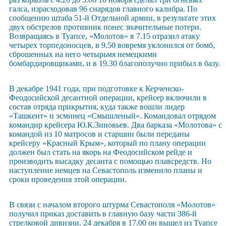
галса, израсходовав 96 снарядов главного калибра. По
сообщению штаба 51-й Отдельной армии, в результате этих
двух обстрелов противник понес значительные потери.
Возвращаясь в Туапсе, «Молотов» в 7.15 отразил атаку
четырех торпедоносцев, в 9.50 вовремя уклонился от бомб,
сброшенных на него четырьмя немецкими
бомбардировщиками, и в 19.30 благополучно прибыл в базу.
В декабре 1941 года, при подготовке к Керченско-
Феодосийской десантной операции, крейсер включили в
состав отряда прикрытия, куда также вошли лидер
«Ташкент» и эсминец «Смышленый». Командовал отрядом
командир крейсера Ю.К.Зиновьев. Два барказа «Молотова» с
командой из 10 матросов и старшин были переданы
крейсеру «Красный Крым», который по плану операции
должен был стать на якорь на Феодосийском рейде и
производить высадку десанта с помощью плавсредств. Но
наступление немцев на Севастополь изменило планы и
сроки проведения этой операции.
В связи с началом второго штурма Севастополя «Молотов»
получил приказ доставить в главную базу части 386-й
стрелковой дивизии. 24 декабря в 17.00 он вышел из Туапсе