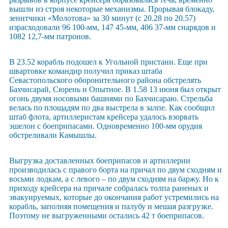
вышли из строя некоторые механизмы. Прорывая блокаду,
зенитчики «Молотова» за 30 минут (с 20.28 по 20.57)
израсходовали 96 100-мм, 147 45-мм, 406 37-мм снарядов и
1082 12,7-мм патронов.
В 23.52 корабль подошел к Угольной пристани. Еще при
швартовке командир получил приказ штаба
Севастопольского оборонительного района обстрелять
Бахчисарай, Сюрень и Опытное. В 1.58 13 июня был открыт
огонь двумя носовыми башнями по Бахчисараю. Стрельба
велась по площадям по два выстрела в залпе. Как сообщил
штаб флота, артиллеристам крейсера удалось взорвать
эшелон с боеприпасами. Одновременно 100-мм орудия
обстреливали Камышлы.
Выгрузка доставленных боеприпасов и артиллерии
производилась с правого борта на причал по двум сходням и
восьми лодкам, а с левого – по двум сходням на баржу. Но к
приходу крейсера на причале собралась толпа раненых и
эвакуируемых, которые до окончания работ устремились на
корабль, заполняя помещения и палубу и мешая разгрузке.
Поэтому не выгруженными остались 42 т боеприпасов.