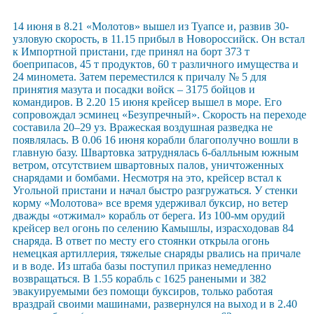
14 июня в 8.21 «Молотов» вышел из Туапсе и, развив 30-
узловую скорость, в 11.15 прибыл в Новороссийск. Он встал
к Импортной пристани, где принял на борт 373 т
боеприпасов, 45 т продуктов, 60 т различного имущества и
24 миномета. Затем переместился к причалу № 5 для
принятия мазута и посадки войск – 3175 бойцов и
командиров. В 2.20 15 июня крейсер вышел в море. Его
сопровождал эсминец «Безупречный». Скорость на переходе
составила 20–29 уз. Вражеская воздушная разведка не
появлялась. В 0.06 16 июня корабли благополучно вошли в
главную базу. Швартовка затруднялась 6-балльным южным
ветром, отсутствием швартовных палов, уничтоженных
снарядами и бомбами. Несмотря на это, крейсер встал к
Угольной пристани и начал быстро разгружаться. У стенки
корму «Молотова» все время удерживал буксир, но ветер
дважды «отжимал» корабль от берега. Из 100-мм орудий
крейсер вел огонь по селению Камышлы, израсходовав 84
снаряда. В ответ по месту его стоянки открыла огонь
немецкая артиллерия, тяжелые снаряды рвались на причале
и в воде. Из штаба базы поступил приказ немедленно
возвращаться. В 1.55 корабль с 1625 ранеными и 382
эвакуируемыми без помощи буксиров, только работая
враздрай своими машинами, развернулся на выход и в 2.40