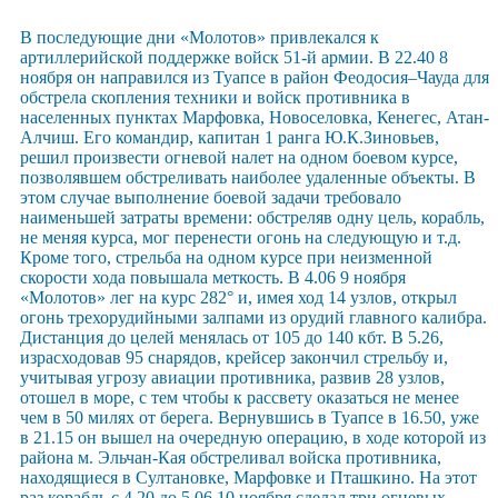
В последующие дни «Молотов» привлекался к
артиллерийской поддержке войск 51-й армии. В 22.40 8
ноября он направился из Туапсе в район Феодосия–Чауда для
обстрела скопления техники и войск противника в
населенных пунктах Марфовка, Новоселовка, Кенегес, Атан-
Алчиш. Его командир, капитан 1 ранга Ю.К.Зиновьев,
решил произвести огневой налет на одном боевом курсе,
позволявшем обстреливать наиболее удаленные объекты. В
этом случае выполнение боевой задачи требовало
наименьшей затраты времени: обстреляв одну цель, корабль,
не меняя курса, мог перенести огонь на следующую и т.д.
Кроме того, стрельба на одном курсе при неизменной
скорости хода повышала меткость. В 4.06 9 ноября
«Молотов» лег на курс 282° и, имея ход 14 узлов, открыл
огонь трехорудийными залпами из орудий главного калибра.
Дистанция до целей менялась от 105 до 140 кбт. В 5.26,
израсходовав 95 снарядов, крейсер закончил стрельбу и,
учитывая угрозу авиации противника, развив 28 узлов,
отошел в море, с тем чтобы к рассвету оказаться не менее
чем в 50 милях от берега. Вернувшись в Туапсе в 16.50, уже
в 21.15 он вышел на очередную операцию, в ходе которой из
района м. Эльчан-Кая обстреливал войска противника,
находящиеся в Султановке, Марфовке и Пташкино. На этот
раз корабль с 4.20 до 5.06 10 ноября сделал три огневых