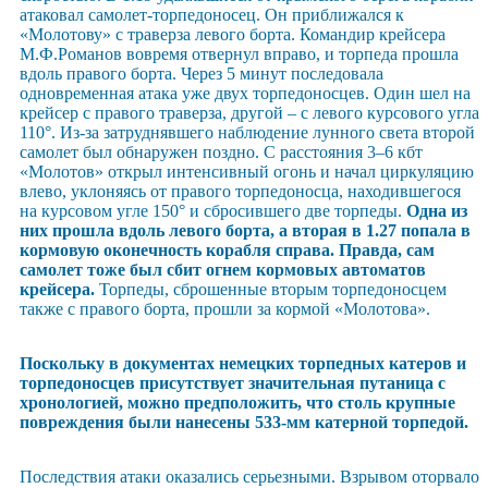
атаковал самолет-торпедоносец. Он приближался к
«Молотову» с траверза левого борта. Командир крейсера
М.Ф.Романов вовремя отвернул вправо, и торпеда прошла
вдоль правого борта. Через 5 минут последовала
одновременная атака уже двух торпедоносцев. Один шел на
крейсер с правого траверза, другой – с левого курсового угла
110°. Из-за затруднявшего наблюдение лунного света второй
самолет был обнаружен поздно. С расстояния 3–6 кбт
«Молотов» открыл интенсивный огонь и начал циркуляцию
влево, уклоняясь от правого торпедоносца, находившегося
на курсовом угле 150° и сбросившего две торпеды.
Одна из
них прошла вдоль левого борта, а вторая в 1.27 попала в
кормовую оконечность корабля справа. Правда, сам
самолет тоже был сбит огнем кормовых автоматов
крейсера.
Торпеды, сброшенные вторым торпедоносцем
также с правого борта, прошли за кормой «Молотова».
Поскольку в документах немецких торпедных катеров и
торпедоносцев присутствует значительная путаница с
хронологией, можно предположить, что столь крупные
повреждения были нанесены 533-мм катерной торпедой.
Последствия атаки оказались серьезными. Взрывом оторвало