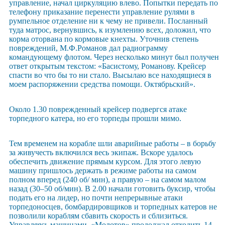
управление, начал циркуляцию влево. Попытки передать по
телефону приказание перенести управление рулями в
румпельное отделение ни к чему не привели. Посланный
туда матрос, вернувшись, к изумлению всех, доложил, что
корма оторвана по кормовые кнехты. Уточнив степень
повреждений, М.Ф.Романов дал радиограмму
командующему флотом. Через несколько минут был получен
ответ открытым текстом: «Басистому, Романову. Крейсер
спасти во что бы то ни стало. Высылаю все находящиеся в
моем распоряжении средства помощи. Октябрьский».
Около 1.30 поврежденный крейсер подвергся атаке
торпедного катера, но его торпеды прошли мимо.
Тем временем на корабле шли аварийные работы – в борьбу
за живучесть включился весь экипаж. Вскоре удалось
обеспечить движение прямым курсом. Для этого левую
машину пришлось держать в режиме работы на самом
полном вперед (240 об/ мин), а правую – на самом малом
назад (30–50 об/мин). В 2.00 начали готовить буксир, чтобы
подать его на лидер, но почти непрерывные атаки
торпедоносцев, бомбардировщиков и торпедных катеров не
позволили кораблям сбавить скорость и сблизиться.
Управляясь машинами, «Молотов» продолжал отходить 14-