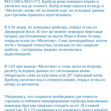
МА5-568 и МА5-573. Крейсер резко повернул вправо и
увеличил ход до полного. Катер вскоре скрылся из виду, и
«Молотов» вновь лег на боевой курс, но исходные данные
для стрельбы пришлось пересчитывать.
В 0.59 лидер, не дожидаясь крейсера, открыл огонь по
Двуякорной бухте. В этот же момент немецкие береговые
батареи, расположенные на мысах Ильи и Киик-Атлама,
открыли огонь по «Молотову». Семь трехорудийных залпов
легли с большой точностью, несколько из них накрыли
крейсер – гитлеровцы, видимо, пользовались
радиолокацией.
В 1.05 при выходе «Молотова» к точке залпа по второму
расчету исходных данных его сигнальщики вновь
обнаружили слева на курсовом угле 20° торпедный катер.
Крейсер увеличил ход и отвернув вправо, открыл огонь по
катеру из автоматов.
Убедившись, что сохранить необходимое для точности
стрельбы устойчивое маневрирование крейсера невозможно,
командир бригады приказал отходить на юг 28-узловой
скоростью. В 1.19 удалявшиеся от крымского берега корабли