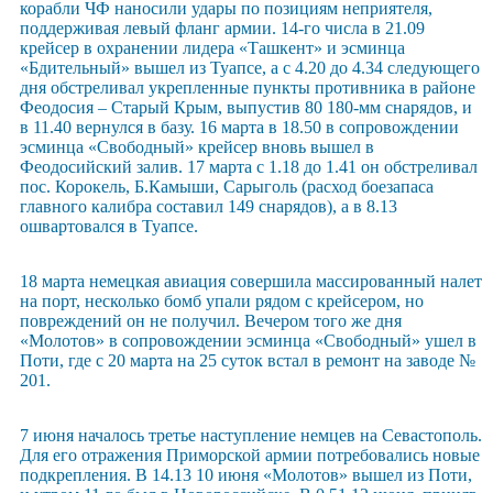
корабли ЧФ наносили удары по позициям неприятеля,
поддерживая левый фланг армии. 14-го числа в 21.09
крейсер в охранении лидера «Ташкент» и эсминца
«Бдительный» вышел из Туапсе, а с 4.20 до 4.34 следующего
дня обстреливал укрепленные пункты противника в районе
Феодосия – Старый Крым, выпустив 80 180-мм снарядов, и
в 11.40 вернулся в базу. 16 марта в 18.50 в сопровождении
эсминца «Свободный» крейсер вновь вышел в
Феодосийский залив. 17 марта с 1.18 до 1.41 он обстреливал
пос. Корокель, Б.Камыши, Сарыголь (расход боезапаса
главного калибра составил 149 снарядов), а в 8.13
ошвартовался в Туапсе.
18 марта немецкая авиация совершила массированный налет
на порт, несколько бомб упали рядом с крейсером, но
повреждений он не получил. Вечером того же дня
«Молотов» в сопровождении эсминца «Свободный» ушел в
Поти, где с 20 марта на 25 суток встал в ремонт на заводе №
201.
7 июня началось третье наступление немцев на Севастополь.
Для его отражения Приморской армии потребовались новые
подкрепления. В 14.13 10 июня «Молотов» вышел из Поти,