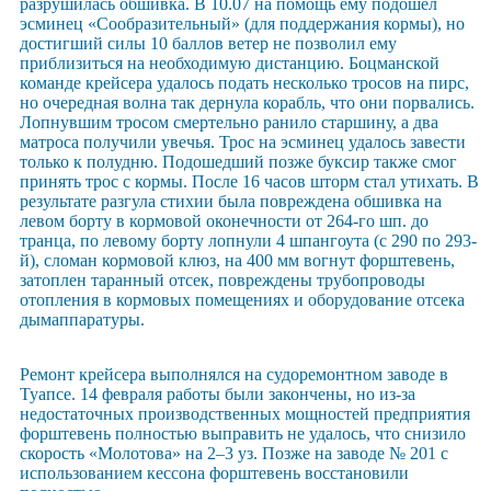
разрушилась обшивка. В 10.07 на помощь ему подошел
эсминец «Сообразительный» (для поддержания кормы), но
достигший силы 10 баллов ветер не позволил ему
приблизиться на необходимую дистанцию. Боцманской
команде крейсера удалось подать несколько тросов на пирс,
но очередная волна так дернула корабль, что они порвались.
Лопнувшим тросом смертельно ранило старшину, а два
матроса получили увечья. Трос на эсминец удалось завести
только к полудню. Подошедший позже буксир также смог
принять трос с кормы. После 16 часов шторм стал утихать. В
результате разгула стихии была повреждена обшивка на
левом борту в кормовой оконечности от 264-го шп. до
транца, по левому борту лопнули 4 шпангоута (с 290 по 293-
й), сломан кормовой клюз, на 400 мм вогнут форштевень,
затоплен таранный отсек, повреждены трубопроводы
отопления в кормовых помещениях и оборудование отсека
дымаппаратуры.
Ремонт крейсера выполнялся на судоремонтном заводе в
Туапсе. 14 февраля работы были закончены, но из-за
недостаточных производственных мощностей предприятия
форштевень полностью выправить не удалось, что снизило
скорость «Молотова» на 2–3 уз. Позже на заводе № 201 с
использованием кессона форштевень восстановили