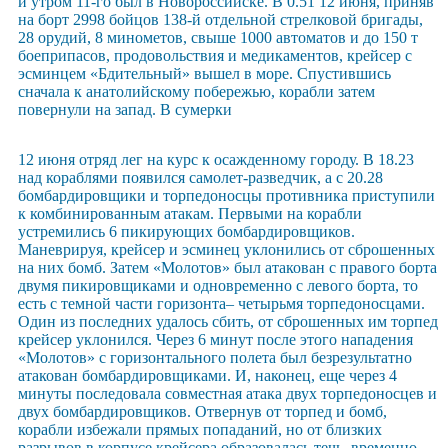
и утром 11-го был в Новороссийске. В 0.51 12 июня, приняв
на борт 2998 бойцов 138-й отдельной стрелковой бригады,
28 орудий, 8 минометов, свыше 1000 автоматов и до 150 т
боеприпасов, продовольствия и медикаментов, крейсер с
эсминцем «Бдительный» вышел в море. Спустившись
сначала к анатолийскому побережью, корабли затем
повернули на запад. В сумерки
12 июня отряд лег на курс к осажденному городу. В 18.23
над кораблями появился самолет-разведчик, а с 20.28
бомбардировщики и торпедоносцы противника приступили
к комбинированным атакам. Первыми на корабли
устремились 6 пикирующих бомбардировщиков.
Маневрируя, крейсер и эсминец уклонились от сброшенных
на них бомб. Затем «Молотов» был атакован с правого борта
двумя пикировщиками и одновременно с левого борта, то
есть с темной части горизонта– четырьмя торпедоносцами.
Один из последних удалось сбить, от сброшенных им торпед
крейсер уклонился. Через 6 минут после этого нападения
«Молотов» с горизонтального полета был безрезультатно
атакован бомбардировщиками. И, наконец, еще через 4
минуты последовала совместная атака двух торпедоносцев и
двух бомбардировщиков. Отвернув от торпед и бомб,
корабли избежали прямых попаданий, но от близких
разрывов в корпусе крейсера образовалась течь, временно