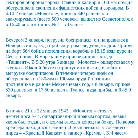
секторов обороны города. Главный калибр и 100-мм орудия
обстреливали скопления фашистских войск и аэродром. В
4.10 2 января «Молотов», приняв 340 раненых и
эвакуируемых (всего 500 человек), вышел из Севастополя, а
в 16.40 встал к пирсу № 11 в Туапсе.
Вечером 3 января, погрузив боеприпасы, он направился в
Новороссийск, куда прибыл утром следующего дня. Приняв
на борт 664 бойца пополнения, корабль в 18.15 взял курс на
Севастополь. В море к нему присоединился лидер
«Ташкент». В 5.20 утра 5 января «Молотов» ошвартовался у
стенки в Южной бухте и приступил к высадке войск и
выгрузке боеприпасов. В течение четырех дней он
обстреливал из 180-мм и 100-мм орудий позиции
противника в районе Мекензиевых гор, а 8 января, приняв
539 раненых, в 17.50 вышел в Туапсе, куда прибыл в 8.45 9
января.
В ночь с 21 на 22 января 1942г. «Молотов» стоял у
нефтепирса № 4, ошвартованный правым бортом, левый
якорь был отдан, и с кормы заведен конец на бочку. По корме
крейсера находился эсминец «Смышленый», у соседнего
пирса – «Красный Кавказ» и танкер «Кремль». К 4 часам