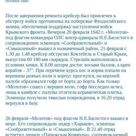
полностью.
После завершения ремонта крейсер был привлечен к
обстрелу войск противника на побережье Феодосийского
залива, обеспечивая поддержку наступления войск
Крымского фронта. Вечером 20 февраля 1942 г. «Молотов»
под флагом командира ОЛС контр-адмирала Н.Е.Басистого в
сопровождении эсминцев «Сообразительный» и
«Смышленый» вышел в назначенный район. 21 февраля с
1.30 до 1.48 крейсер обстрелял Коктебель и Старый Крым,
выпустив 60 180-мм снарядов. Стрельба выполнялась в
условиях качки. К 8.00 шторм достиг восьми баллов, а крен
корабля – 37°. При перемене курса нос и корма попали на
вершины разных волн и корпус прогнулся, на верхней
палубе образовался гофр от борта до борта. Как только
«Молотов» сошел с вершин волн, гофр бесследно исчез,
лишь в камбузе с палубы отлетела керамическая плитка.
Эсминцы получили тяжелые повреждения, в 16.20 отряд
вернулся в базу.
26 февраля «Молотов» под флагом Н.Е.Басистого вышел в
море. Его сопровождали лидер «Харьков», эсминцы
«Сообразительный» и «Смышленый». В 21.40 отряд
встретил линкор «Парижская Коммуна», сопровождаемый