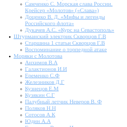
Самченко С. Морская слава России.
Крейсер «Молотов» («Слава»)
Доценко В. Д. «Мифы и легенды
Российского флота»
Дукачев А.С. «Курс на Севастополь»
Штурманский электрик Скворцов Г.В
Старшина 1 статьи Скворцов Г.В
Воспоминание о торпедной атаке
Моряки с Молотова
Анхимов В.А
Галактионов И.И
Еременко С.Ф
Железников Д.Г
Кузнецов Е.М
Кузякин С.Г
Палубный летчик Неверов В. Ф
Поляков Н.Н
Сотосов А.К
Юдин А.А