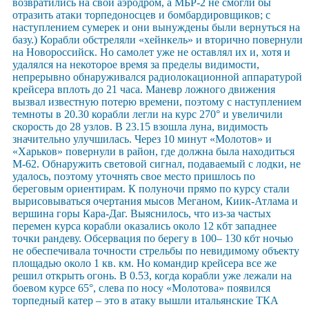
возвратились на свой аэродром, а МБР-2 не смогли бы
отразить атаки торпедоносцев и бомбардировщиков; с
наступлением сумерек и они вынуждены были вернуться на
базу.) Корабли обстреляли «хейнкель» и вторично повернули
на Новороссийск. Но самолет уже не оставлял их и, хотя и
удалялся на некоторое время за пределы видимости,
непрерывно обнаруживался радиолокационной аппаратурой
крейсера вплоть до 21 часа. Маневр ложного движения
вызвал известную потерю времени, поэтому с наступлением
темноты в 20.30 корабли легли на курс 270° и увеличили
скорость до 28 узлов. В 23.15 взошла луна, видимость
значительно улучшилась. Через 10 минут «Молотов» и
«Харьков» повернули в район, где должна была находиться
М-62. Обнаружить световой сигнал, подаваемый с лодки, не
удалось, поэтому уточнять свое место пришлось по
береговым ориентирам. К полуночи прямо по курсу стали
вырисовываться очертания мысов Меганом, Киик-Атлама и
вершина горы Кара-Даг. Выяснилось, что из-за частых
перемен курса корабли оказались около 12 кбт западнее
точки рандеву. Обсервация по берегу в 100– 130 кбт ночью
не обеспечивала точности стрельбы по невидимому объекту
площадью около 1 кв. км. Но командир крейсера все же
решил открыть огонь. В 0.53, когда корабли уже лежали на
боевом курсе 65°, слева по носу «Молотова» появился
торпедный катер – это в атаку вышли итальянские ТКА