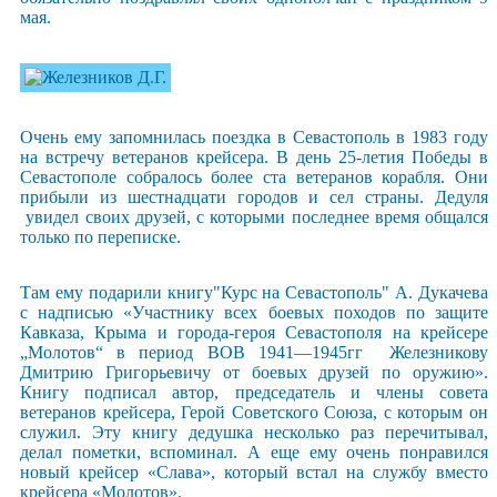
мая.
Очень ему запомнилась поездка в Севастополь в 1983 году
на встречу ветеранов крейсера. В день 25-летия Победы в
Севастополе собралось более ста ветеранов корабля. Они
прибыли из шестнадцати городов и сел страны. Дедуля
увидел своих друзей, с которыми последнее время общался
только по переписке.
Там ему подарили книгу"Курс на Севастополь" А. Дукачева
с надписью «Участнику всех боевых походов по защите
Кавказа, Крыма и города-героя Севастополя на крейсере
„Молотов“ в период ВОВ 1941—1945гг Железникову
Дмитрию Григорьевичу от боевых друзей по оружию».
Книгу подписал автор, председатель и члены совета
ветеранов крейсера, Герой Советского Союза, с которым он
служил. Эту книгу дедушка несколько раз перечитывал,
делал пометки, вспоминал. А еще ему очень понравился
новый крейсер «Слава», который встал на службу вместо
крейсера «Молотов».