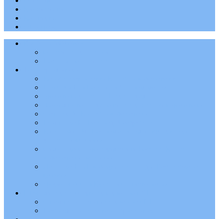
Главная
Карта сайта
Контакты
Об авторе
Крейсер Молотов
Описание крейсера
Военные операции
Торпедная атака
Корабли отечества Крейсер «Молотов»
Врубель В. «Война на Чёрном море»
Молотов (крейсер) Википедия
Форум О торпедировании крейсера «Молотов»
Сотник А. Крейсер «Молотов»
Глушенко В. Бой под Феодосией
Каргерман И. Воспоминания артэлектрика
крейсера «Слава»
Самченко С. Морская слава России. Крейсер
«Молотов» («Слава»)
Доценко В. Д. «Мифы и легенды Российского
флота»
Дукачев А.С. «Курс на Севастополь»
Штурманский электрик Скворцов Г.В
Старшина 1 статьи Скворцов Г.В
Воспоминание о торпедной атаке