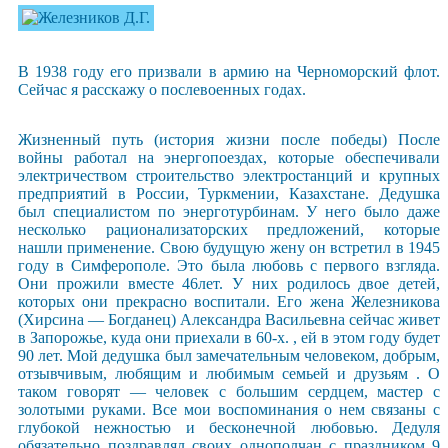
В 1938 году его призвали в армию на Черноморский флот.
Сейчас я расскажу о послевоенных годах.
Жизненный путь (история жизни после победы) После
войны работал на энергопоездах, которые обеспечивали
электричеством строительство электростанций и крупных
предприятий в России, Туркмении, Казахстане. Дедушка
был специалистом по энерготурбинам. У него было даже
несколько рационализаторских предложений, которые
нашли применение. Свою будущую жену он встретил в 1945
году в Симферополе. Это была любовь с первого взгляда.
Они прожили вместе 46лет. У них родилось двое детей,
которых они прекрасно воспитали. Его жена Железникова
(Хирсина — Богданец) Александра Васильевна сейчас живет
в Запорожье, куда они приехали в 60-х. , ей в этом году будет
90 лет. Мой дедушка был замечательным человеком, добрым,
отзывчивым, любящим и любимым семьей и друзьям . О
таком говорят — человек с большим сердцем, мастер с
золотыми руками. Все мои воспоминания о нем связаны с
глубокой нежностью и бесконечной любовью. Дедуля
обязательно поздравлял своих однополчан с праздником 9