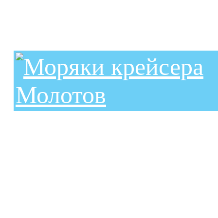
Моряки крейсера
Молотов
Торпедная атака