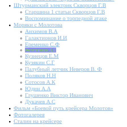
Штурманский электрик Скворцов Г.В
Старшина 1 статьи Скворцов Г.В
Воспоминание о торпедной атаке
Моряки с Молотова
Анхимов В.А
Галактионов И.И
Еременко С.Ф
Железников Д.Г
Кузнецов Е.М
Кузякин С.Г
Палубный летчик Неверов В. Ф
Поляков Н.Н
Сотосов А.К
Юдин А.А
Глушенко Виктор Иванович
Дукачев А.С
Фильм «Боевой путь крейсера Молотов»
Фотогалерея
Сталин на крейсере