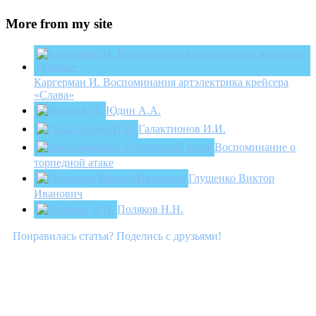
More from my site
Каргерман И. Воспоминания артэлектрика крейсера
«Слава»
Юдин А.А.
Галактионов И.И.
Воспоминание о
торпедной атаке
Глушенко Виктор
Иванович
Поляков Н.Н.
Понравилась статья? Поделись с друзьями!