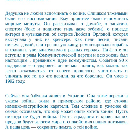
Дедушка не любил вспоминать о войне. Слишком тяжелыми
были его воспоминания. Ему приятнее было вспоминать
мирные минуты. Он рассказывал о дружбе, о занятиях
спортом (бокс и поднятие гирь даже зубами), о приезде
актеров и музыкантов, об актрисе Любови Орловой, которая
выступала у них на крейсере. Как пели песни, писали
письма домой, ели гречневую кашу, ремонтировали корабль
и ходили в увольнительную в разных городах. На флоте он
вступил в ряды Коммунистической партии и всю жизнь был
настоящим , преданным идее коммунистом. События 90-х
подорвали его здоровье- он не мог понять, как можно так
легко отказываться от своего прошлого, уничтожать и
унижать все то, во что верили, за что боролись. Он умер в
1992 году.
Сейчас моя бабушка живет в Украине. Она тоже пережила
ужасы войны, жила в приморском районе, где стояли
немецко-австрийские каратели. Тем сложнее и ужаснее ей
сейчас осознавать, что мир может опять хотеть войны. Пусть
никогда не будет войны. Пусть страдания и кровь наших
предков будут залогом мира и спокойствия наших потомков.
А наша цель — сохранить память о той войне.