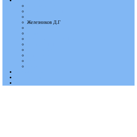
Моряки с Молотова
Анхимов В.А
Галактионов И.И
Еременко С.Ф
Железников Д.Г
Кузнецов Е.М
Кузякин С.Г
Палубный летчик Неверов В. Ф
Поляков Н.Н
Сотосов А.К
Юдин А.А
Глушенко Виктор Иванович
Дукачев А.С
Фильм «Боевой путь крейсера Молотов»
Фотогалерея
Сталин на крейсере