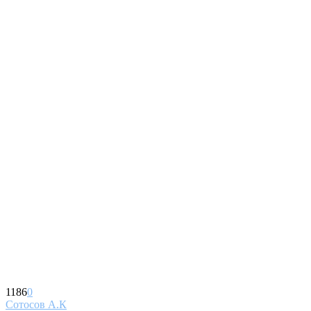
1186
0
Сотосов А.К