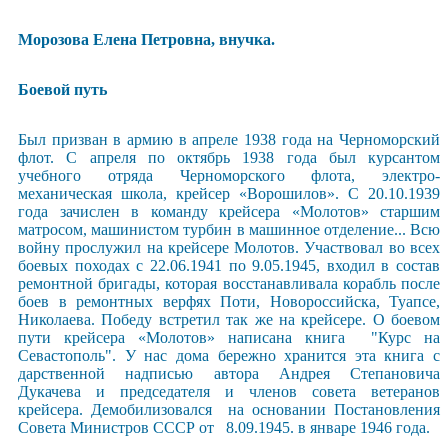
Морозова Елена Петровна, внучка.
Боевой путь
Был призван в армию в апреле 1938 года на Черноморский
флот. С апреля по октябрь 1938 года был курсантом
учебного отряда Черноморского флота, электро-
механическая школа, крейсер «Ворошилов». С 20.10.1939
года зачислен в команду крейсера «Молотов» старшим
матросом, машинистом турбин в машинное отделение... Всю
войну прослужил на крейсере Молотов. Участвовал во всех
боевых походах с 22.06.1941 по 9.05.1945, входил в состав
ремонтной бригады, которая восстанавливала корабль после
боев в ремонтных верфях Поти, Новороссийска, Туапсе,
Николаева. Победу встретил так же на крейсере. О боевом
пути крейсера «Молотов» написана книга "Курс на
Севастополь". У нас дома бережно хранится эта книга с
дарственной надписью автора Андрея Степановича
Дукачева и председателя и членов совета ветеранов
крейсера. Демобилизовался на основании Постановления
Совета Министров СССР от 8.09.1945. в январе 1946 года.